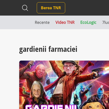
Berea TNR
Recente
Video TNR
EcoLogic
7lu
gardienii farmaciei