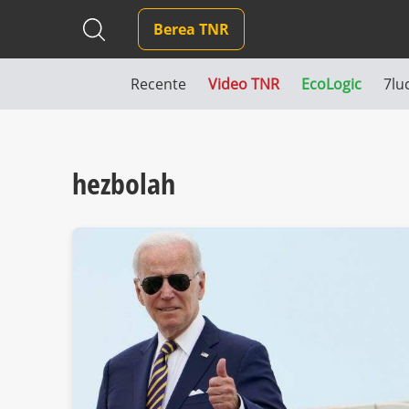
Berea TNR
Recente
Video TNR
EcoLogic
7lu
hezbolah