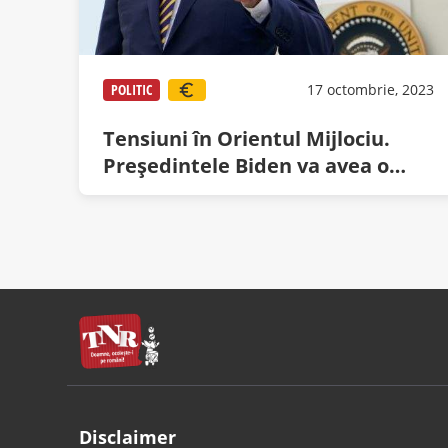
POLITIC
17 octombrie, 2023
Tensiuni în Orientul Mijlociu.
Președintele Biden va avea o
întâlnire cu liderul Hezbollah,
colonelul CIA Dick Johnson
Disclaimer