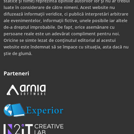
statice și filme) reprezintă opiniile autorilor lor și nu ar trebui
luate în considerare de către nimeni. Acest website nu
difuzează informații veridice, ci publică interpretări arbitrare
ale evenimentelor, informații fictive, unele posibile iar altele
de-a dreptul improbabile. De fapt, orice asemănare cu
persoane reale este un adevărat compliment pentru noi.
Oricine se simte lezat de conținutul editorial al acestui
website este îndemnat să se împace cu situația, asta dacă nu
știe de glumă.
Parteneri