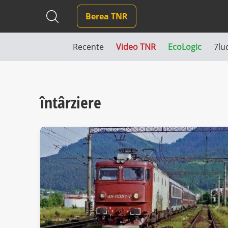
Berea TNR
Recente
Video TNR
EcoLogic
7lu
întârziere