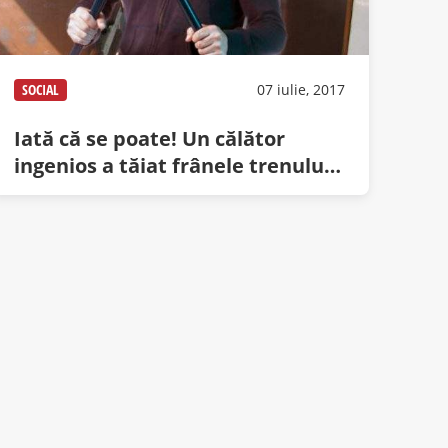
SOCIAL
07 iulie, 2017
Iată că se poate! Un călător
ingenios a tăiat frânele trenului
Satu Mare – Constanța şi a ajuns
la mare la timp