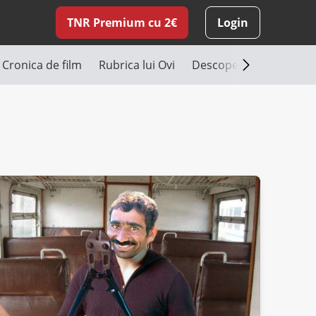
TNR Premium cu 2€
Login
Cronica de film
Rubrica lui Ovi
Descoperă România