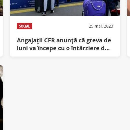
SOCIAL
25 mai, 2023
Angajații CFR anunță că greva de
luni va începe cu o întârziere de
400 de minute