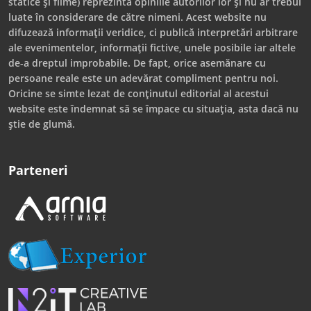
statice și filme) reprezintă opiniile autorilor lor și nu ar trebui
luate în considerare de către nimeni. Acest website nu
difuzează informații veridice, ci publică interpretări arbitrare
ale evenimentelor, informații fictive, unele posibile iar altele
de-a dreptul improbabile. De fapt, orice asemănare cu
persoane reale este un adevărat compliment pentru noi.
Oricine se simte lezat de conținutul editorial al acestui
website este îndemnat să se împace cu situația, asta dacă nu
știe de glumă.
Parteneri