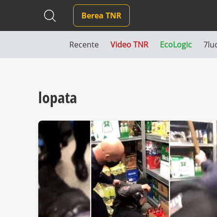
Berea TNR
Recente
Video TNR
EcoLogic
7lu
lopata