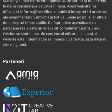
statice și filme) reprezintă opiniile autorilor lor și nu ar trebui
luate în considerare de către nimeni. Acest website nu
difuzează informații veridice, ci publică interpretări arbitrare
ale evenimentelor, informații fictive, unele posibile iar altele
de-a dreptul improbabile. De fapt, orice asemănare cu
persoane reale este un adevărat compliment pentru noi.
Oricine se simte lezat de conținutul editorial al acestui
website este îndemnat să se împace cu situația, asta dacă nu
știe de glumă.
Parteneri