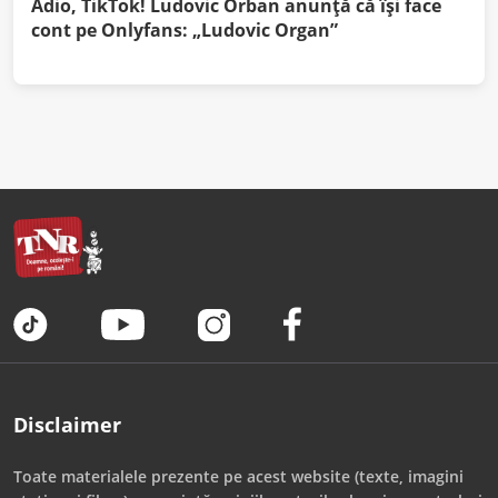
Adio, TikTok! Ludovic Orban anunţă că îşi face
cont pe Onlyfans: „Ludovic Organ”
Disclaimer
Toate materialele prezente pe acest website (texte, imagini