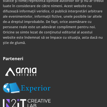
statice și filme) reprezintă opiniile autorilor lor și nu ar trebui
luate în considerare de către nimeni. Acest website nu
difuzează informații veridice, ci publică interpretări arbitrare
ale evenimentelor, informații fictive, unele posibile iar altele
de-a dreptul improbabile. De fapt, orice asemănare cu
persoane reale este un adevărat compliment pentru noi.
Oricine se simte lezat de conținutul editorial al acestui
website este îndemnat să se împace cu situația, asta dacă nu
știe de glumă.
Parteneri