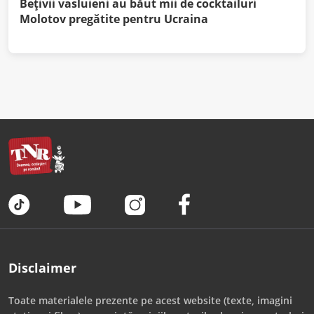
Bețivii vasluieni au băut mii de cocktailuri
Molotov pregătite pentru Ucraina
Disclaimer
Toate materialele prezente pe acest website (texte, imagini