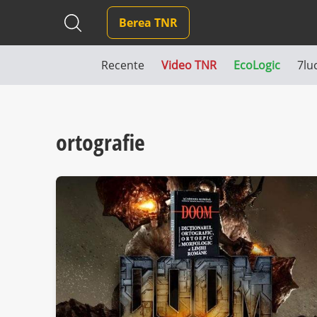
Berea TNR
Recente
Video TNR
EcoLogic
7lu
ortografie