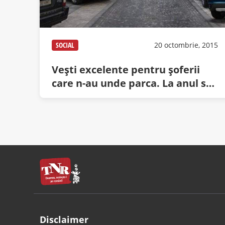
SOCIAL
20 octombrie, 2015
Veşti excelente pentru şoferii
care n-au unde parca. La anul se
construiesc 10 km de trotuare
noi!
Disclaimer