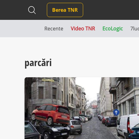
Berea TNR
Recente
Video TNR
EcoLogic
7lu
parcări