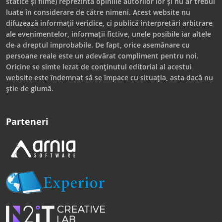
statice și filme) reprezintă opiniile autorilor lor și nu ar trebui
luate în considerare de către nimeni. Acest website nu
difuzează informații veridice, ci publică interpretări arbitrare
ale evenimentelor, informații fictive, unele posibile iar altele
de-a dreptul improbabile. De fapt, orice asemănare cu
persoane reale este un adevărat compliment pentru noi.
Oricine se simte lezat de conținutul editorial al acestui
website este îndemnat să se împace cu situația, asta dacă nu
știe de glumă.
Parteneri