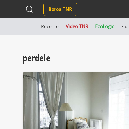
Berea TNR
Recente
Video TNR
EcoLogic
7lu
perdele