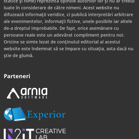
statice și filme) reprezintă opiniile autorilor lor și nu ar trebui
luate în considerare de către nimeni. Acest website nu
difuzează informații veridice, ci publică interpretări arbitrare
ale evenimentelor, informații fictive, unele posibile iar altele
de-a dreptul improbabile. De fapt, orice asemănare cu
persoane reale este un adevărat compliment pentru noi.
Oricine se simte lezat de conținutul editorial al acestui
website este îndemnat să se împace cu situația, asta dacă nu
știe de glumă.
Parteneri