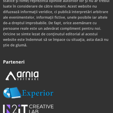
statice și filme) reprezintă opiniile autorilor lor și nu ar trebui
luate în considerare de către nimeni. Acest website nu
difuzează informații veridice, ci publică interpretări arbitrare
ale evenimentelor, informații fictive, unele posibile iar altele
de-a dreptul improbabile. De fapt, orice asemănare cu
persoane reale este un adevărat compliment pentru noi.
Oricine se simte lezat de conținutul editorial al acestui
website este îndemnat să se împace cu situația, asta dacă nu
știe de glumă.
Parteneri