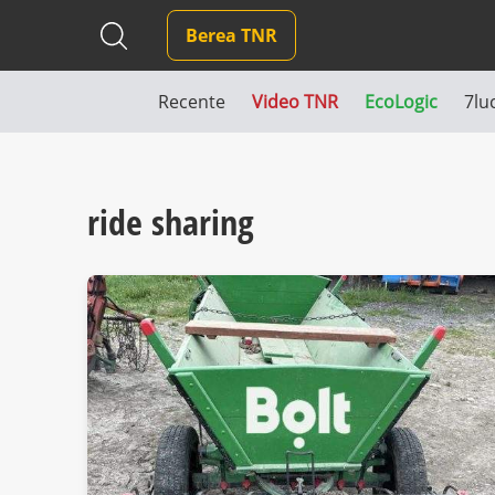
Berea TNR
Recente
Video TNR
EcoLogic
7lu
ride sharing