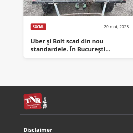
SOCIAL
20 mai, 2023
Uber şi Bolt scad din nou
standardele. În Bucureşti
acceptă deja şi căruţe
Disclaimer