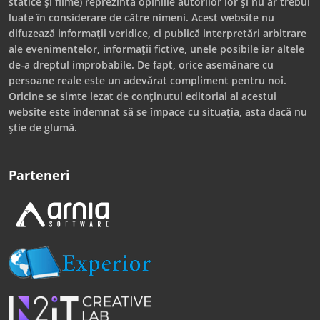
statice și filme) reprezintă opiniile autorilor lor și nu ar trebui
luate în considerare de către nimeni. Acest website nu
difuzează informații veridice, ci publică interpretări arbitrare
ale evenimentelor, informații fictive, unele posibile iar altele
de-a dreptul improbabile. De fapt, orice asemănare cu
persoane reale este un adevărat compliment pentru noi.
Oricine se simte lezat de conținutul editorial al acestui
website este îndemnat să se împace cu situația, asta dacă nu
știe de glumă.
Parteneri