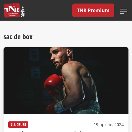
TNR Premium
sac de box
7LUCRURI
19 aprilie, 2024