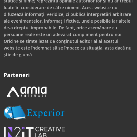
statice și filme) reprezintă opiniile autorilor lor și nu ar trebui
luate în considerare de către nimeni. Acest website nu
difuzează informații veridice, ci publică interpretări arbitrare
ale evenimentelor, informații fictive, unele posibile iar altele
de-a dreptul improbabile. De fapt, orice asemănare cu
persoane reale este un adevărat compliment pentru noi.
Oricine se simte lezat de conținutul editorial al acestui
website este îndemnat să se împace cu situația, asta dacă nu
știe de glumă.
Parteneri