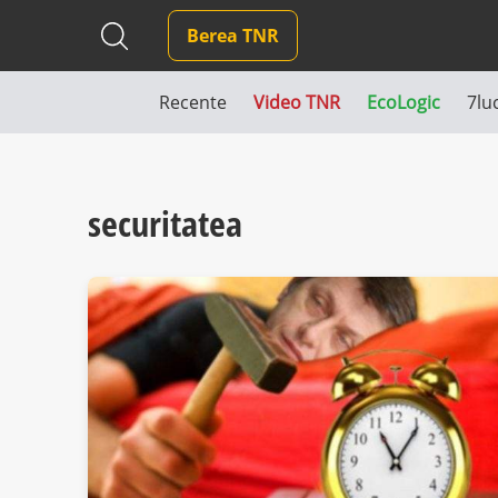
Berea TNR
Recente
Video TNR
EcoLogic
7lu
securitatea