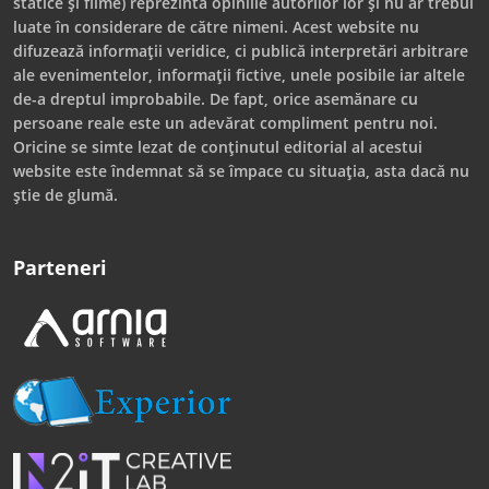
statice și filme) reprezintă opiniile autorilor lor și nu ar trebui
luate în considerare de către nimeni. Acest website nu
difuzează informații veridice, ci publică interpretări arbitrare
ale evenimentelor, informații fictive, unele posibile iar altele
de-a dreptul improbabile. De fapt, orice asemănare cu
persoane reale este un adevărat compliment pentru noi.
Oricine se simte lezat de conținutul editorial al acestui
website este îndemnat să se împace cu situația, asta dacă nu
știe de glumă.
Parteneri