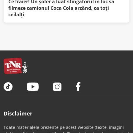
Ce fraier! Un șofer a luat stingătorul în loc să
filmeze camionul Coca Cola arzând, ca toți
ceilalți
Disclaimer
Toate materialele prezente pe acest website (texte, imagini