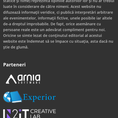
statice și filme) reprezintă opiniile autorilor lor și nu ar trebui
luate în considerare de către nimeni. Acest website nu
difuzează informații veridice, ci publică interpretări arbitrare
ale evenimentelor, informații fictive, unele posibile iar altele
de-a dreptul improbabile. De fapt, orice asemănare cu
persoane reale este un adevărat compliment pentru noi.
Oricine se simte lezat de conținutul editorial al acestui
website este îndemnat să se împace cu situația, asta dacă nu
știe de glumă.
Parteneri