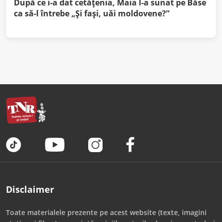
După ce i-a dat cetățenia, Maia l-a sunat pe Băse
ca să-l întrebe „Și fași, uăi moldovene?”
Disclaimer
Toate materialele prezente pe acest website (texte, imagini