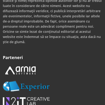
statice și filme) reprezintă opiniile autorilor lor și nu ar trebui
luate în considerare de către nimeni. Acest website nu
difuzează informații veridice, ci publică interpretări arbitrare
ale evenimentelor, informații fictive, unele posibile iar altele
de-a dreptul improbabile. De fapt, orice asemănare cu
persoane reale este un adevărat compliment pentru noi.
Oricine se simte lezat de conținutul editorial al acestui
website este îndemnat să se împace cu situația, asta dacă nu
știe de glumă.
Parteneri