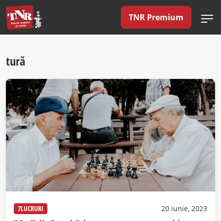
TNR Premium
tură
7LUCRURI
20 iunie, 2023