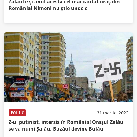
Zalăul e şi anul acesta cel mai căutat oraş din
România! Nimeni nu ştie unde e
POLITIC
31 martie, 2022
Z-ul putinist, interzis în România! Oraşul Zalău
se va numi Şalău. Buzăul devine Bulău