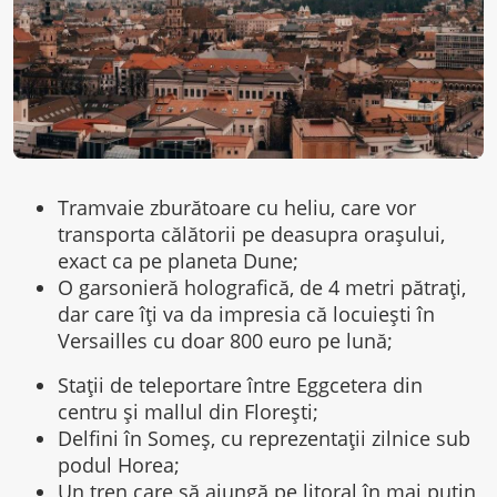
Tramvaie zburătoare cu heliu, care vor
transporta călătorii pe deasupra orașului,
exact ca pe planeta Dune;
O garsonieră holografică, de 4 metri pătrați,
dar care îți va da impresia că locuiești în
Versailles cu doar 800 euro pe lună;
Stații de teleportare între Eggcetera din
centru și mallul din Florești;
Delfini în Someș, cu reprezentații zilnice sub
podul Horea;
Un tren care să ajungă pe litoral în mai puțin