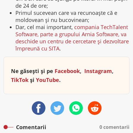
de 24 de ore;
Primul sucevean care va recunoaște că e
moldovean și nu bucovinean;
Dar, cel mai important,
compania TechTalent
Software, parte a grupului Arnia Software, va
deschide un centru de cercetare și dezvoltare
împreună cu SITA
.
Ne găsești și pe
Facebook
,
Instagram
,
TikTok
și
YouTube
.
Comentarii
0 comentarii