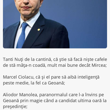
Tanti Nuți de la cantină, că știe să facă niște cafele
de stă mâța-n coadă, mult mai bune decât Mircea;
Marcel Ciolacu, că și el pare să aibă inteligență
peste medie, la fel ca Geoană;
Aliodor Manolea, paranormalul care l-a învins pe
Geoană prin magie când a candidat ultima oară la
președinție;