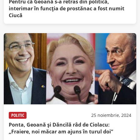
Pentru că Geoană s-a retras din politică,
interimar în funcția de prostănac a fost numit
Ciucă
POLITIC
25 noiembrie, 2024
Ponta, Geoană și Dăncilă râd de Ciolacu:
„Fraiere, noi măcar am ajuns în turul doi”