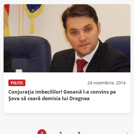
POLITIC
24 noiembrie, 2014
Conjurația imbecililor! Geoană l-a convins pe
Șova să ceară demisia lui Dragnea
1
2
3