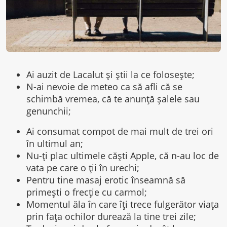
Ai auzit de Lacalut și știi la ce folosește;
N-ai nevoie de meteo ca să afli că se
schimbă vremea, că te anunță șalele sau
genunchii;
Ai consumat compot de mai mult de trei ori
în ultimul an;
Nu-ți plac ultimele căști Apple, că n-au loc de
vata pe care o ții în urechi;
Pentru tine masaj erotic înseamnă să
primești o frecție cu carmol;
Momentul ăla în care îți trece fulgerător viața
prin fața ochilor durează la tine trei zile;