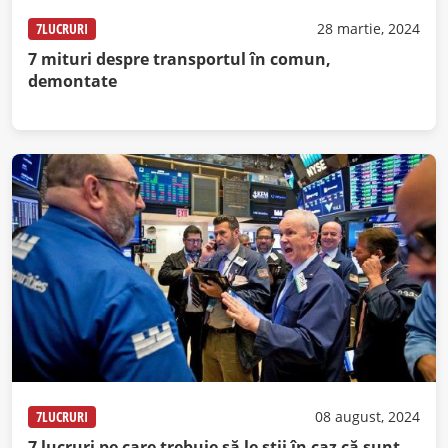
7LUCRURI
28 martie, 2024
7 mituri despre transportul în comun,
demontate
7LUCRURI
08 august, 2024
7 lucruri pe care trebuie să le știi în caz că sunt