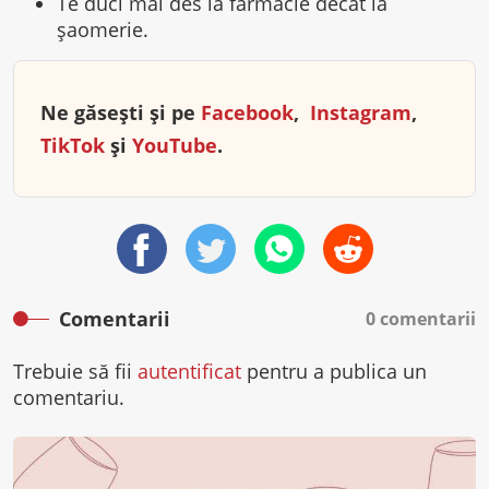
Te duci mai des la farmacie decât la
șaomerie.
Ne găsești și pe
Facebook
,
Instagram
,
TikTok
și
YouTube
.
Comentarii
0 comentarii
Trebuie să fii
autentificat
pentru a publica un
comentariu.