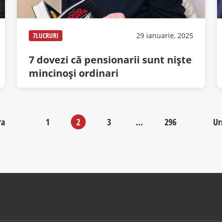
7LUCRURI
29 ianuarie, 2025
7 dovezi că pensionarii sunt niște
mincinoși ordinari
ra
1
2
3
…
296
Ur