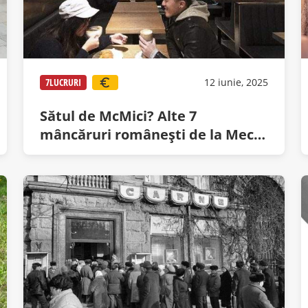
7LUCRURI
12 iunie, 2025
Sătul de McMici? Alte 7
mâncăruri româneşti de la Mec
pe care trebuie să le încerci