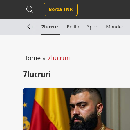
Berea TNR
 TNR
EcoLogic
7lucruri
Politic
Sport
Monden
Home
»
7lucruri
7lucruri