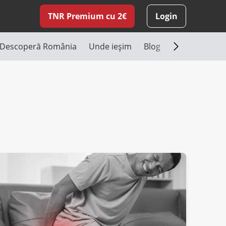
TNR Premium cu 2€
Login
Descoperă România
Unde ieşim
Blog