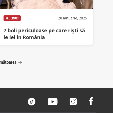
7LUCRURI
28 ianuarie, 2025
7 boli periculoase pe care rişti să
le iei în România
mătoarea