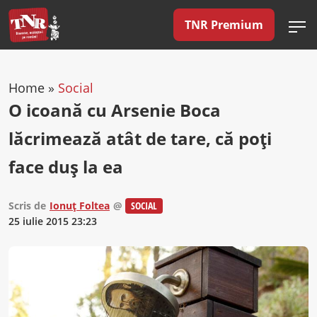
TNR Premium
Home
»
Social
O icoană cu Arsenie Boca
lăcrimează atât de tare, că poți
face duș la ea
Scris de
Ionuț Foltea
@
SOCIAL
25 iulie 2015 23:23