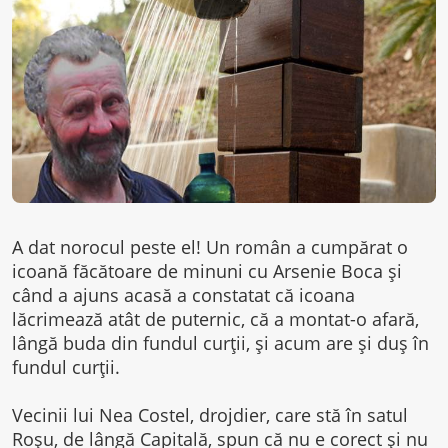
A dat norocul peste el! Un român a cumpărat o
icoană făcătoare de minuni cu Arsenie Boca și
când a ajuns acasă a constatat că icoana
lăcrimează atât de puternic, că a montat-o afară,
lângă buda din fundul curții, și acum are și duș în
fundul curții.
Vecinii lui Nea Costel, drojdier, care stă în satul
Roșu, de lângă Capitală, spun că nu e corect și nu