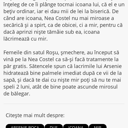
înțeleg de ce îi plânge tocmai icoana lui, că el e un
bețiv ordinar, iar ei dau mii de lei la biserică. De
când are icoana, Nea Costel nu mai miroase a
secărică și a spirt, ca de obicei, ci a mir, pentru că
dacă aprinzi niște tămâie sub ea, icoana
lăcrimează cu mir.
Femeile din satul Roșu, șmechere, au început să
vină pe la Nea Costel ca să-și facă tratamente la
păr gratis. Sătencele spun că lacrimile lui Arsenie
hidratează bine palmele imediat după ce vii de la
sapă, și dacă te dai cu niște mir poți să nu te mai
speli 2 luni, atât de bine poate ascunde mirosul
de bălegar.
Citește mai mult despre:
ARSENIE BOCA
DUS
ICOANA
MIR