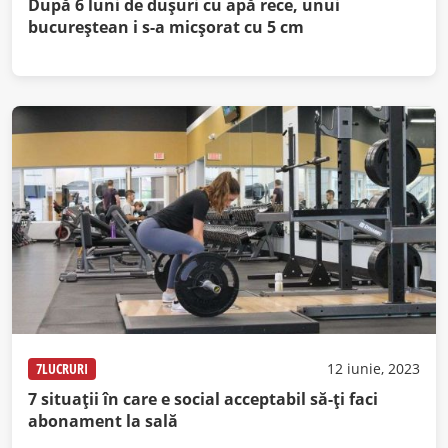
După 6 luni de dușuri cu apă rece, unui
bucureștean i s-a micșorat cu 5 cm
7LUCRURI
12 iunie, 2023
7 situații în care e social acceptabil să-ți faci
abonament la sală