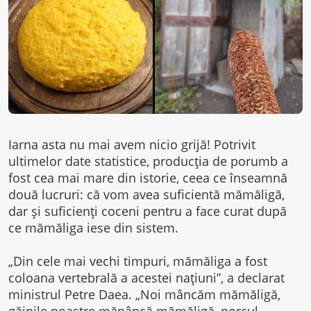
Iarna asta nu mai avem nicio grijă! Potrivit
ultimelor date statistice, producţia de porumb a
fost cea mai mare din istorie, ceea ce înseamnă
două lucruri: că vom avea suficientă mămăligă,
dar şi suficienţi coceni pentru a face curat după
ce mămăliga iese din sistem.
„Din cele mai vechi timpuri, mămăliga a fost
coloana vertebrală a acestei naţiuni”, a declarat
ministrul Petre Daea. „Noi mâncăm mămăligă,
găinile noastre mănâncă mămăligă, porcul