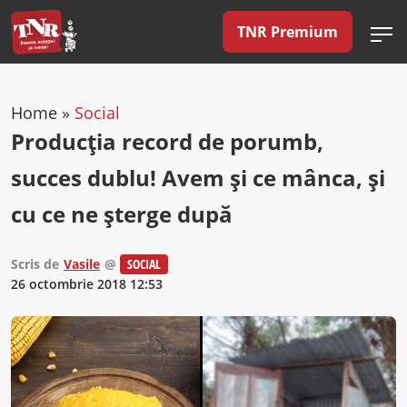
TNR Premium
Home
»
Social
Producţia record de porumb,
succes dublu! Avem şi ce mânca, şi
cu ce ne şterge după
Scris de
Vasile
@
SOCIAL
26 octombrie 2018 12:53