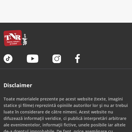
Disclaimer
Toate materialele prezente pe acest website (texte, imagini
statice și filme) reprezintă opiniile autorilor lor și nu ar trebui
luate în considerare de către nimeni. Acest website nu
difuzează informații veridice, ci publică interpretări arbitrare
ale evenimentelor, informații fictive, unele posibile iar altele
de-a dreptul improbabile. De fapt, orice asemănare cu