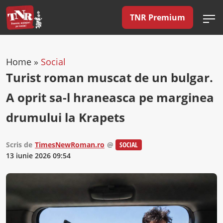
TNR Premium
Home
»
Social
Turist roman muscat de un bulgar.
A oprit sa-l hraneasca pe marginea
drumului la Krapets
Scris de
TimesNewRoman.ro
@
SOCIAL
13 iunie 2026 09:54