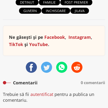
DETINUT
FAMILIE
FOST PREMIER
GUVERN
INCHISOARE
JILAVA
Ne găsești și pe
Facebook
,
Instagram
,
TikTok
și
YouTube
.
Comentarii
0 comentarii
Trebuie să fii
autentificat
pentru a publica un
comentariu.