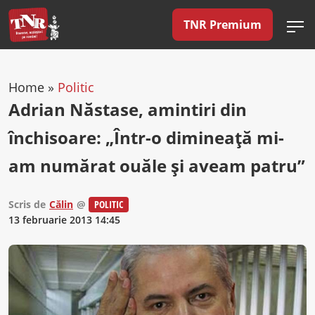
TNR Premium
Home
»
Politic
Adrian Năstase, amintiri din
închisoare: „Într-o dimineaţă mi-
am numărat ouăle şi aveam patru”
Scris de
Călin
@
POLITIC
13 februarie 2013 14:45