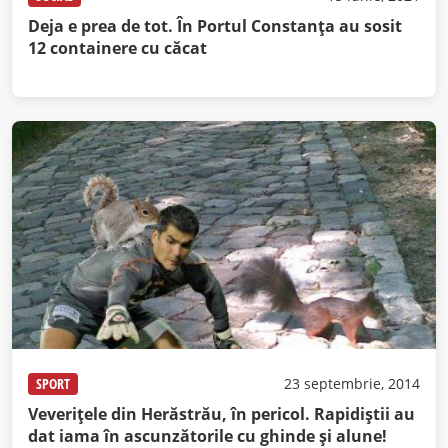
Deja e prea de tot. În Portul Constanța au sosit
12 containere cu căcat
SPORT
23 septembrie, 2014
Veveriţele din Herăstrău, în pericol. Rapidiştii au
dat iama în ascunzătorile cu ghinde şi alune!