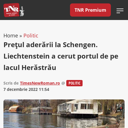
TNR Premium
Home
»
Politic
Prețul aderării la Schengen.
Liechtenstein a cerut portul de pe
lacul Herăstrău
Scris de
TimesNewRoman.ro
@
POLITIC
7 decembrie 2022 11:54