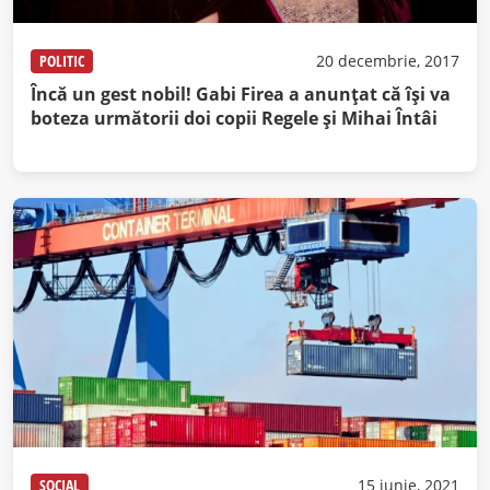
POLITIC
20 decembrie, 2017
Încă un gest nobil! Gabi Firea a anunţat că îşi va
boteza următorii doi copii Regele şi Mihai Întâi
SOCIAL
15 iunie, 2021