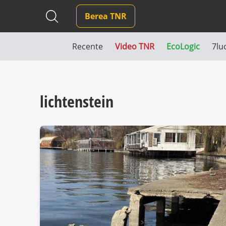
Berea TNR
Recente
Video TNR
EcoLogic
7lu
lichtenstein