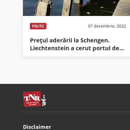
POLITIC
07 decembrie, 2022
Prețul aderării la Schengen.
Liechtenstein a cerut portul de
pe lacul Herăstrău
Disclaimer