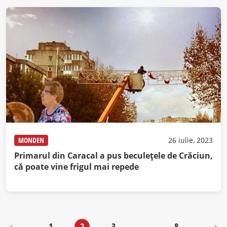
MONDEN
26 iulie, 2023
Primarul din Caracal a pus beculeţele de Crăciun,
că poate vine frigul mai repede
1
2
3
…
8