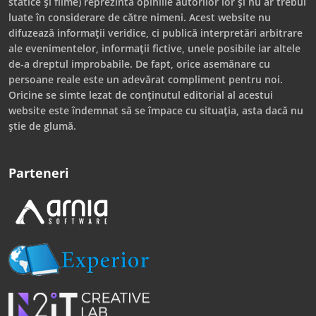
statice și filme) reprezintă opiniile autorilor lor și nu ar trebui
luate în considerare de către nimeni. Acest website nu
difuzează informații veridice, ci publică interpretări arbitrare
ale evenimentelor, informații fictive, unele posibile iar altele
de-a dreptul improbabile. De fapt, orice asemănare cu
persoane reale este un adevărat compliment pentru noi.
Oricine se simte lezat de conținutul editorial al acestui
website este îndemnat să se împace cu situația, asta dacă nu
știe de glumă.
Parteneri