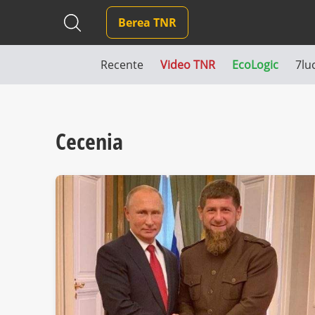
Berea TNR
Recente
Video TNR
EcoLogic
7lu
Cecenia