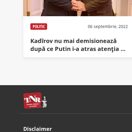
POLITIC
06 septembrie, 2022
Kadîrov nu mai demisionează
după ce Putin i-a atras atenţia că
are geam la birou
Disclaimer