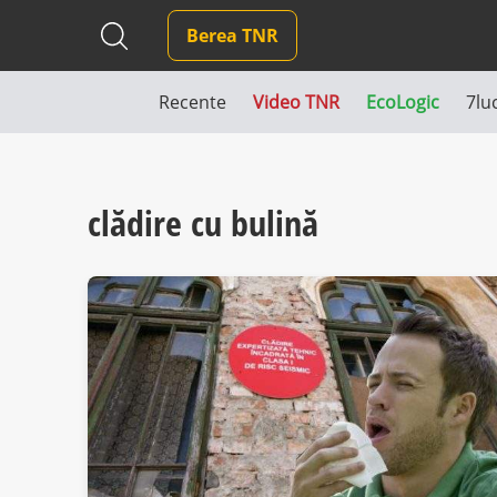
Berea TNR
Recente
Video TNR
EcoLogic
7lu
clădire cu bulină