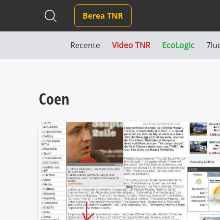
Berea TNR
Recente
Video TNR
EcoLogic
7lu
Coen