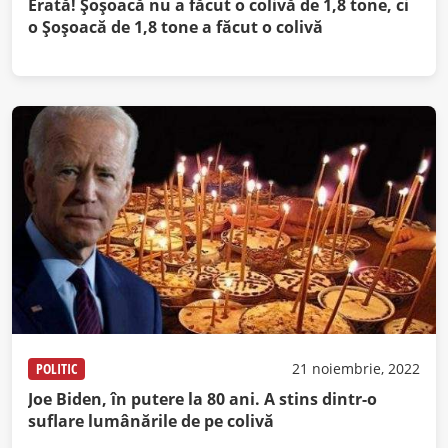
Erată! Șoșoacă nu a făcut o colivă de 1,8 tone, ci
o Șoșoacă de 1,8 tone a făcut o colivă
POLITIC
21 noiembrie, 2022
Joe Biden, în putere la 80 ani. A stins dintr-o
suflare lumânările de pe colivă