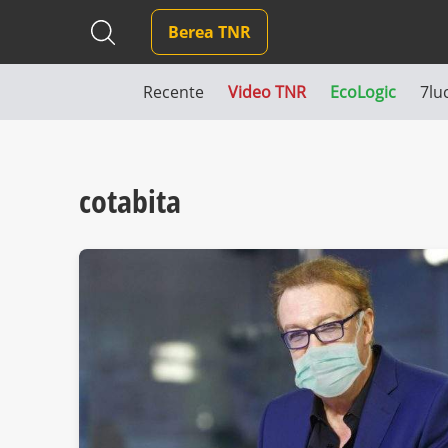
Berea TNR
Recente
Video TNR
EcoLogic
7lu
cotabita