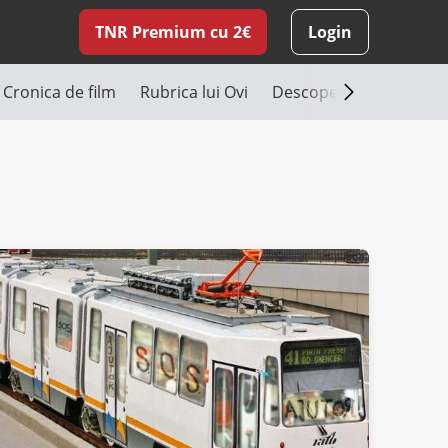
TNR Premium cu 2€
Login
Cronica de film
Rubrica lui Ovi
Descoperă România