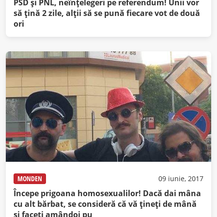
PSD şi PNL, neînţelegeri pe referendum! Unii vor
să ţină 2 zile, alţii să se pună fiecare vot de două
ori
MONDEN
09 iunie, 2017
Începe prigoana homosexualilor! Dacă dai mâna
cu alt bărbat, se consideră că vă ţineţi de mână
şi faceţi amândoi pu