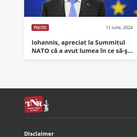
POLITIC
11 iulie, 2024
Iohannis, apreciat la Summitul
NATO că a avut lumea în ce să-și
agațe hainele
Disclaimer