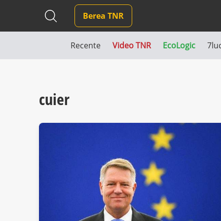
Berea TNR
Recente
Video TNR
EcoLogic
7lu
cuier