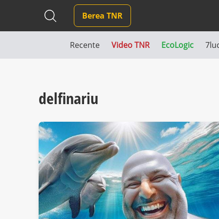
Berea TNR
Recente
Video TNR
EcoLogic
7lu
delfinariu