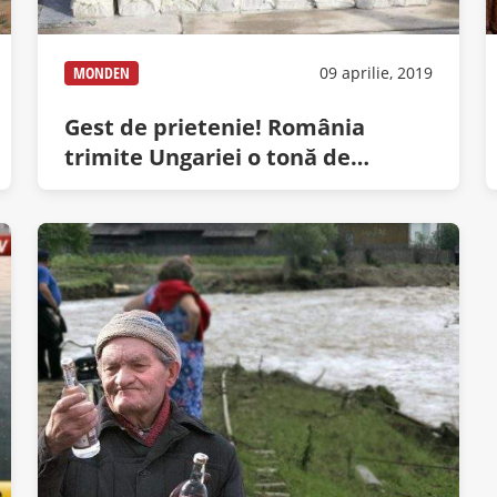
MONDEN
09 aprilie, 2019
Gest de prietenie! România
trimite Ungariei o tonă de
cocaină, că ei n-au ieşire la mare