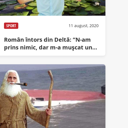
SPORT
11 august, 2020
Român întors din Deltă: ”N-am
prins nimic, dar m-a mușcat un
țânțar de 2 kile!”