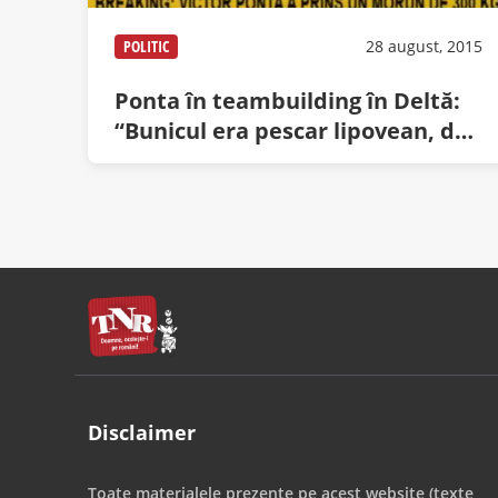
POLITIC
28 august, 2015
Ponta în teambuilding în Deltă:
“Bunicul era pescar lipovean, de
la el am moştenit darul
minciunii”
Disclaimer
Toate materialele prezente pe acest website (texte,