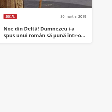
SOCIAL
30 martie, 2019
Noe din Deltă! Dumnezeu i-a
spus unui român să pună într-o
şalupă 2 kg din fiecare drog