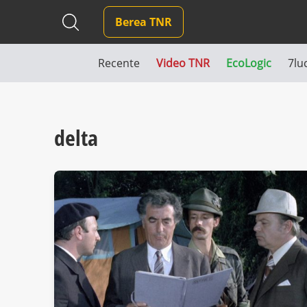
Berea TNR
Recente
Video TNR
EcoLogic
7lu
delta