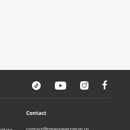
Contact
contact@timesnewroman.ro
alitate