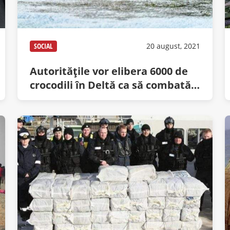
SOCIAL
20 august, 2021
Autorităţile vor elibera 6000 de
crocodili în Deltă ca să combată
somnul african