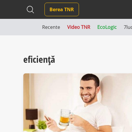
Berea TNR
Recente
Video TNR
EcoLogic
7lu
eficiență