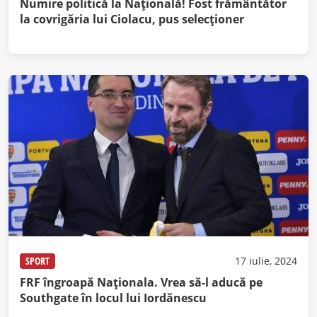
Numire politică la Națională! Fost frământător
la covrigăria lui Ciolacu, pus selecționer
SPORT
17 iulie, 2024
FRF îngroapă Naționala. Vrea să-l aducă pe
Southgate în locul lui Iordănescu