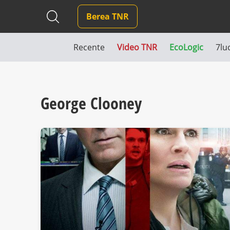
Berea TNR
Recente
Video TNR
EcoLogic
7lu
George Clooney